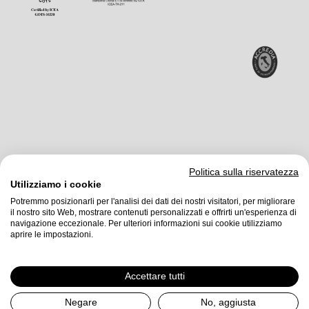
Politica sulla riservatezza
Utilizziamo i cookie
Potremmo posizionarli per l'analisi dei dati dei nostri visitatori, per migliorare
il nostro sito Web, mostrare contenuti personalizzati e offrirti un'esperienza di
Stamperia Olonia srl
©2026
navigazione eccezionale. Per ulteriori informazioni sui cookie utilizziamo
aprire le impostazioni.
Société à actionnaire unique. Soumise à la direction et à la coordination de
Liberty Ltd
Accettare tutti
P.IVA 00216960120
Negare
No, aggiusta