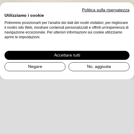
Politica sulla riservatezza
Utilizziamo i cookie
Potremmo posizionarli per l'analisi dei dati dei nostri visitatori, per migliorare
il nostro sito Web, mostrare contenuti personalizzati e offrirti un'esperienza di
navigazione eccezionale. Per ulteriori informazioni sui cookie utilizziamo
aprire le impostazioni.
Stamperia Olonia srl
Società a socio unico. Soggetta a direzione e
Accettare tutti
coordinamento di Liberty Ltd
Via Ambrogio Colombo, 65 21055 - Gorla Minore, Varese Italy
Negare
No, aggiusta
Oltre e al di sopra del
mondo delle parole esiste il
mondo dei fatti