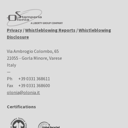
Privacy
/
Whistleblowing Reports
/
Whistleblowing
Disclosure
Via Ambrogio Colombo, 65
21055 - Gorla Minore, Varese
Italy
—
Ph
+39 0331 368611
Fax
+39 0331 368600
olonia@olonia.it
Certifications