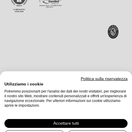
Politica sulla riservatezza
Utilizziamo i cookie
Potremmo posizionarli per l'analisi dei dati dei nostri visitatori, per migliorare
il nostro sito Web, mostrare contenuti personalizzati e offrirti un'esperienza di
Stamperia Olonia srl
©2026
navigazione eccezionale. Per ulteriori informazioni sui cookie utilizziamo
aprire le impostazioni.
One-member company. Subject to management and coordination by Liberty
Ltd
Accettare tutti