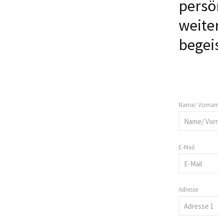
persö
weiter
begei
Name/ Vorna
E-Mail
Adresse