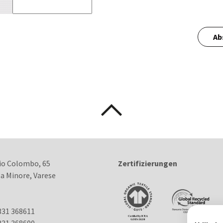
Ab
io Colombo, 65
Zertifizierungen
la Minore, Varese
331 368611
31 368600