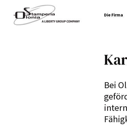
Die Firma
Kar
Bei O
geför
inter
Fähig