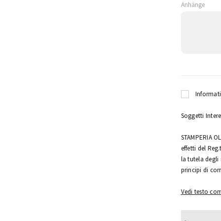
Anhänge
Informati
Soggetti Inter
STAMPERIA OLON
effetti del Re
la tutela degli
principi di cor
Vedi testo co