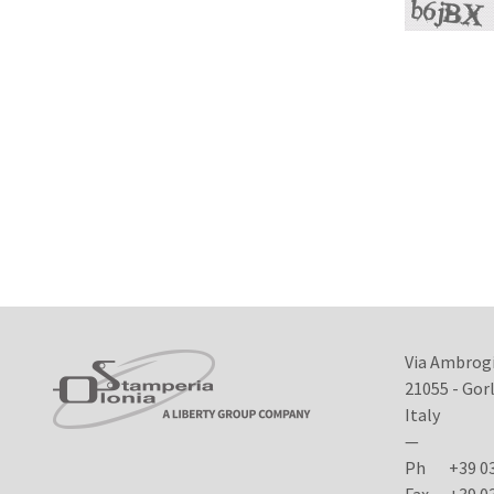
Via Ambrog
21055 - Gor
Italy
—
Ph
+39 0
Fax
+39 03